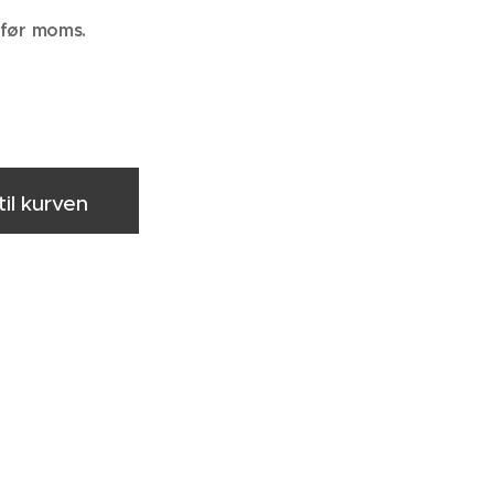
t før moms.
 til kurven