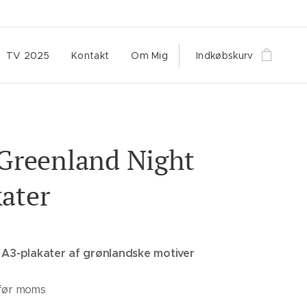
TV 2025
Kontakt
Om Mig
Indkøbskurv
 Greenland Night
ater
A3-plakater af grønlandske motiver
 før moms